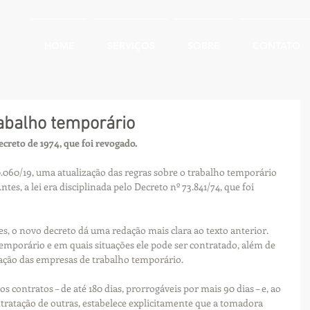
HOME
SERVIÇOS
SOBRE
CONTATO
rabalho temporário
reto de 1974, que foi revogado.
10.060/19, uma atualização das regras sobre o trabalho temporário 
ntes, a lei era disciplinada pelo Decreto nº 73.841/74, que foi 
es, o novo decreto dá uma redação mais clara ao texto anterior. 
temporário e em quais situações ele pode ser contratado, além de 
uação das empresas de trabalho temporário.
 contratos – de até 180 dias, prorrogáveis por mais 90 dias – e, ao 
tratação de outras, estabelece explicitamente que a tomadora 