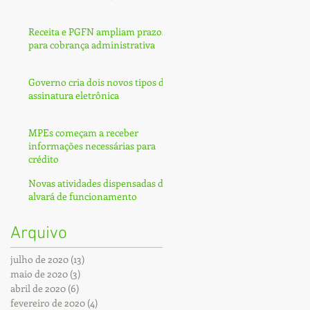
Receita e PGFN ampliam prazos
para cobrança administrativa
Governo cria dois novos tipos de
assinatura eletrônica
MPEs começam a receber
informações necessárias para
crédito
Novas atividades dispensadas de
alvará de funcionamento
Arquivo
julho de 2020
(13)
13 posts
maio de 2020
(3)
3 posts
abril de 2020
(6)
6 posts
fevereiro de 2020
(4)
4 posts