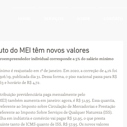
HOME
SERVIÇOS
SOBRE
CONTATO
buto do MEI têm novos valores
croempreendedor individual corresponde a 5% do salário mínimo
imo é reajustado em 1º de janeiro. Em 2020, a correção de 4,1% foi 
916/19, publicada dia 31. Dessa forma, o piso nacional passa para R$ 
63 e horário de R$ 4,72.
ntribuição previdenciária paga mensalmente pelo 
I) também aumenta em janeiro: agora, é R$ 51,95. Essa quantia, 
 referente ao Imposto sobre Circulação de Mercadorias e Prestação 
 referente ao Imposto Sobre Serviços de Qualquer Natureza (ISS). 
lha em indústria e comércio vai pagar R$ 52,95, o que presta 
ibuinte tanto de ICMS quanto de ISS, R$ 57,95. Os novos valores 