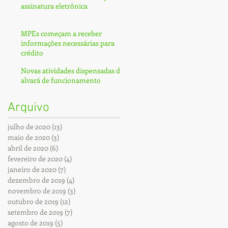
assinatura eletrônica
MPEs começam a receber
informações necessárias para
crédito
Novas atividades dispensadas de
alvará de funcionamento
Arquivo
julho de 2020
(13)
13 posts
maio de 2020
(3)
3 posts
abril de 2020
(6)
6 posts
fevereiro de 2020
(4)
4 posts
janeiro de 2020
(7)
7 posts
dezembro de 2019
(4)
4 posts
novembro de 2019
(3)
3 posts
outubro de 2019
(12)
12 posts
setembro de 2019
(7)
7 posts
agosto de 2019
(5)
5 posts